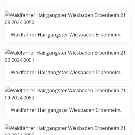
Waldfahrer Hairgangster Wiesbaden Erbenheim 21 09 2024 0050
Waldfahrer Hairgangster Wiesbaden Erbenheim 21 09 2024 0051
Waldfahrer Hairgangster Wiesbaden Erbenheim 21 09 2024 0052