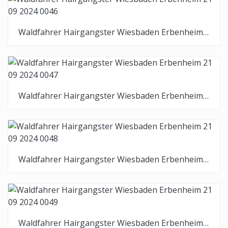
Waldfahrer Hairgangster Wiesbaden Erbenheim 21 09 2024 0046
Waldfahrer Hairgangster Wiesbaden Erbenheim 21 09 2024 0047
Waldfahrer Hairgangster Wiesbaden Erbenheim 21 09 2024 0048
Waldfahrer Hairgangster Wiesbaden Erbenheim 21 09 2024 0049