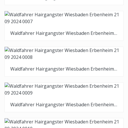
Waldfahrer Hairgangster Wiesbaden Erbenheim 21 09 2024 0007
Waldfahrer Hairgangster Wiesbaden Erbenheim 21 09 2024 0008
Waldfahrer Hairgangster Wiesbaden Erbenheim 21 09 2024 0009