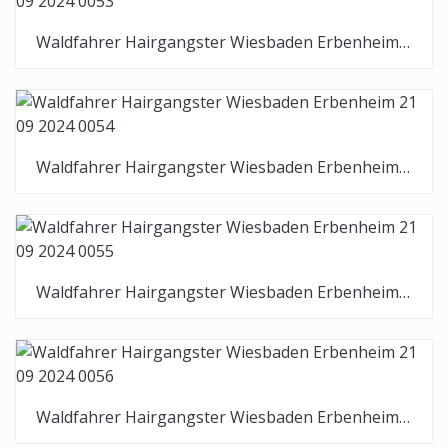
Waldfahrer Hairgangster Wiesbaden Erbenheim 21 09 2024 0053
Waldfahrer Hairgangster Wiesbaden Erbenheim 21 09 2024 0054
Waldfahrer Hairgangster Wiesbaden Erbenheim 21 09 2024 0055
Waldfahrer Hairgangster Wiesbaden Erbenheim 21 09 2024 0056