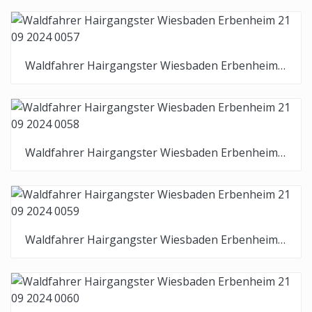
Waldfahrer Hairgangster Wiesbaden Erbenheim 21 09 2024 0057
Waldfahrer Hairgangster Wiesbaden Erbenheim 21 09 2024 0058
Waldfahrer Hairgangster Wiesbaden Erbenheim 21 09 2024 0059