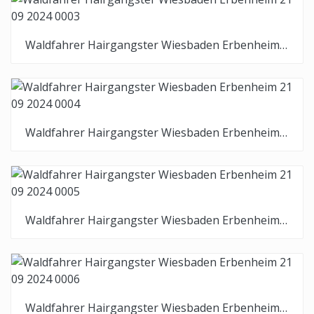
Waldfahrer Hairgangster Wiesbaden Erbenheim 21 09 2024 0003
Waldfahrer Hairgangster Wiesbaden Erbenheim 21 09 2024 0004
Waldfahrer Hairgangster Wiesbaden Erbenheim 21 09 2024 0005
Waldfahrer Hairgangster Wiesbaden Erbenheim 21 09 2024 0006